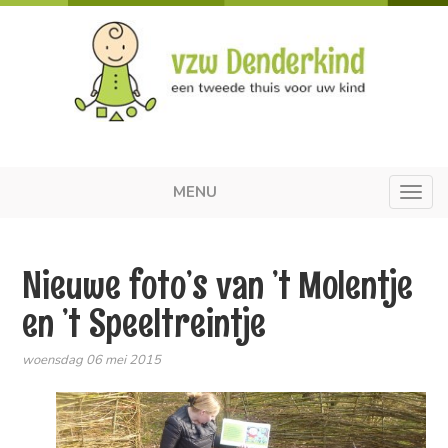
MENU
Toggl
navig
Nieuwe foto’s van ’t Molentje
en ’t Speeltreintje
woensdag 06 mei 2015