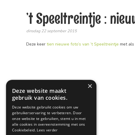
’t Speeltreintje : nieu
dinsdag 22 september 2015
Deze keer
tien nieuwe foto’s van ’t Speeltreintje
met als 
×
Deze website maakt
gebruik van cookies.
Deze website gebruikt cookies om uw
gebruikerservaring te verbeteren. Door
onze website te gebruiken, stemt u in met
alle cookies in overeenstemming met ons
Cookiebeleid.
Lees verder