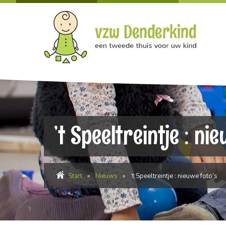
’t Speeltreintje : ni
Start
»
Nieuws
»
’t Speeltreintje : nieuwe foto’s