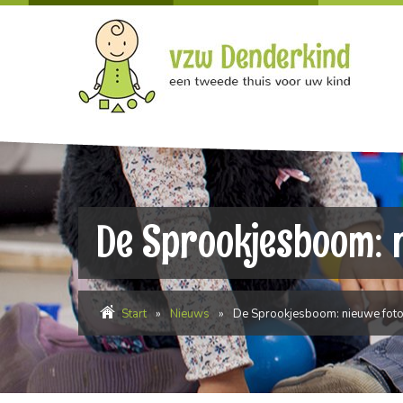
De Sprookjesboom: n
Start
»
Nieuws
»
De Sprookjesboom: nieuwe foto