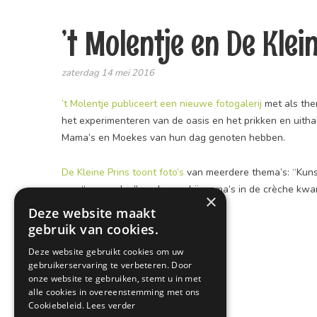
’t Molentje en De Klei
zaterdag 14 mei 2016
’t Molentje publiceert een nieuwe fotogalerij
met als the
het experimenteren van de oasis en het prikken en uitha
Mama’s en Moekes van hun dag genoten hebben.
De Kleine Prins toont foto’s
van meerdere thema’s: “Kuns
een “mama-doe”week waarbij mama’s in de crèche kwame
×
Deze website maakt
gebruik van cookies.
Deze website gebruikt cookies om uw
gebruikerservaring te verbeteren. Door
onze website te gebruiken, stemt u in met
alle cookies in overeenstemming met ons
Cookiebeleid.
Lees verder