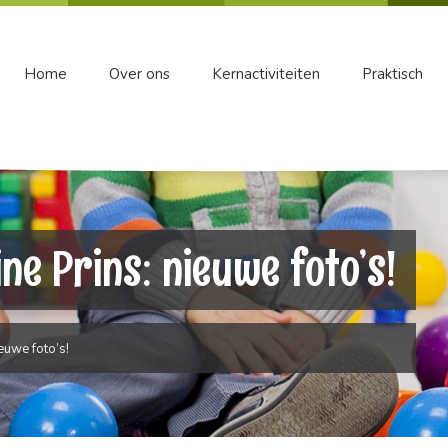
Home
Over ons
Kernactiviteiten
Praktisch
ine Prins: nieuwe foto’s!
ieuwe foto’s!