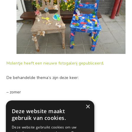
Molentje heeft een nieuwe fotogalerij gepubliceerd
.
De behandelde thema’s zijn deze keer:
– zomer
×
– op vakantie naar… DE ZEE
Deze website maakt
gebruik van cookies.
– het stoelenproject
Deze website gebruikt cookies om uw