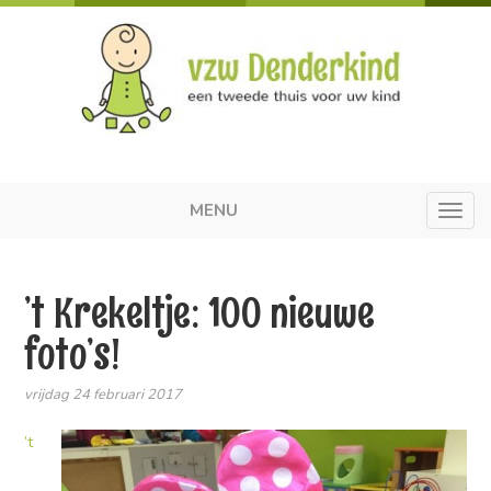
MENU
Toggl
navig
’t Krekeltje: 100 nieuwe
foto’s!
vrijdag 24 februari 2017
’t