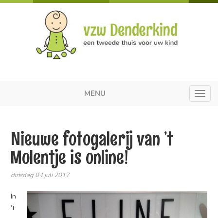
MENU
Toggl
navig
Nieuwe fotogalerij van ’t
Molentje is online!
dinsdag 04 juli 2017
In
’t