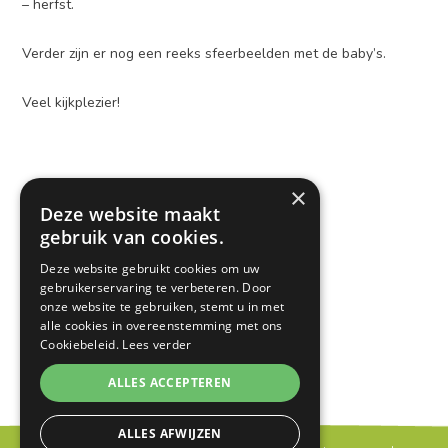
– herfst.
Verder zijn er nog een reeks sfeerbeelden met de baby’s.
Veel kijkplezier!
×
Aanvullende informatie
Deze website maakt
gebruik van cookies.
Openingsuren:
Deze website gebruikt cookies om uw
gebruikerservaring te verbeteren. Door
onze website te gebruiken, stemt u in met
alle cookies in overeenstemming met ons
Cookiebeleid.
Lees verder
ALLES ACCEPTEREN
ALLES AFWIJZEN