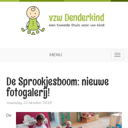
MENU
Toggl
navig
De Sprookjesboom: nieuwe
fotogalerij!
maandag 22 oktober 2018
De