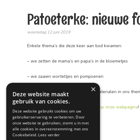
Patoeterke: nieuwe fo
woensdag 12 juni 2019
Enkele thema’s die deze keer aan bod kwamen:
– we zetten de mama’s en papa’s in de bloemetjes
– we zaaien worteltjes en pompoenen
×
– we experimenteren met nieuwe materialen in ons them
Deze website maakt
gebruik van cookies.
Veel kijkplezier met
onze fotogalerij op onze webpagina
!
Deze website gebruikt cookies om uw
gebruikerservaring te verbeteren. Door
onze website te gebruiken, stemt u in met
alle cookies in overeenstemming met ons
Cookiebeleid.
Lees verder