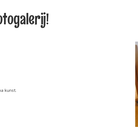
togalerij!
a kunst.