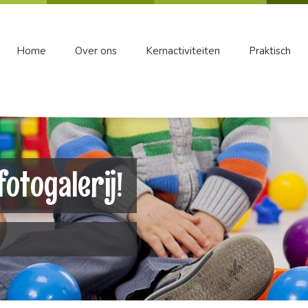
Home
Over ons
Kernactiviteiten
Praktisch
otogalerij!