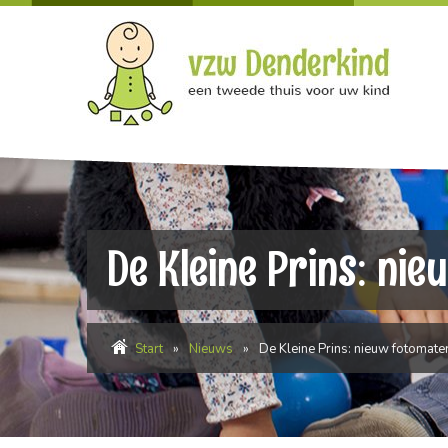
De Kleine Prins: nie
Start
»
Nieuws
»
De Kleine Prins: nieuw fotomater