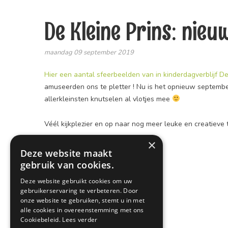
De Kleine Prins: nieu
maandag 09 september 2019
Hier een aantal sfeerbeelden van in kinderdagverblijf De 
amuseerden ons te pletter ! Nu is het opnieuw septembe
allerkleinsten knutselen al vlotjes mee
Véél kijkplezier en op naar nog meer leuke en creatieve 
×
Deze website maakt
gebruik van cookies.
Deze website gebruikt cookies om uw
gebruikerservaring te verbeteren. Door
onze website te gebruiken, stemt u in met
alle cookies in overeenstemming met ons
Cookiebeleid.
Lees verder