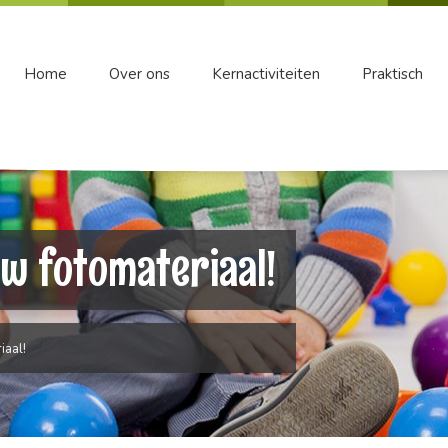
Home
Over ons
Kernactiviteiten
Praktisch
uw fotomateriaal!
iaal!