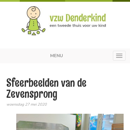
MENU
Toggl
navig
Sfeerbeelden van de
Zevensprong
woensdag 27 mei 2020