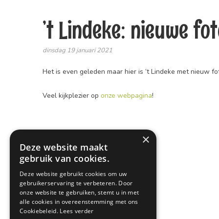
’t Lindeke: nieuwe fot
dinsdag 19 januari 2021
Het is even geleden maar hier is ’t Lindeke met nieuw fo
Veel kijkplezier op
onze webpagina
!
×
Deze website maakt
gebruik van cookies.
Deze website gebruikt cookies om uw
gebruikerservaring te verbeteren. Door
onze website te gebruiken, stemt u in met
alle cookies in overeenstemming met ons
Cookiebeleid.
Lees verder