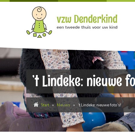
’t Lindeke: nieuwe fo
Start
»
Nieuws
»
’t Lindeke: nieuwe foto’s!