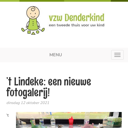
MENU
Toggl
navig
’t Lindeke: een nieuwe
fotogalerij!
dinsdag 12 oktober 2021
’t