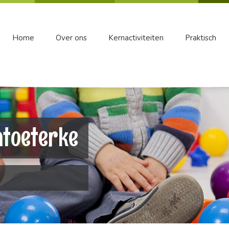
Home
Over ons
Kernactiviteiten
Praktisch
atoeterke