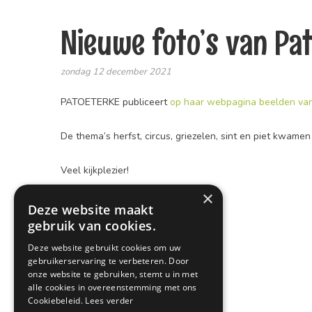
Nieuwe foto’s van Pa
zondag 12 december 2021
PATOETERKE publiceert
op haar webpagina beelden va
De thema’s herfst, circus, griezelen, sint en piet kwamen
Veel kijkplezier!
×
Deze website maakt
gebruik van cookies.
Deze website gebruikt cookies om uw
gebruikerservaring te verbeteren. Door
onze website te gebruiken, stemt u in met
alle cookies in overeenstemming met ons
Cookiebeleid.
Lees verder