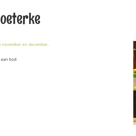
toeterke
n november en december
.
 aan bod.