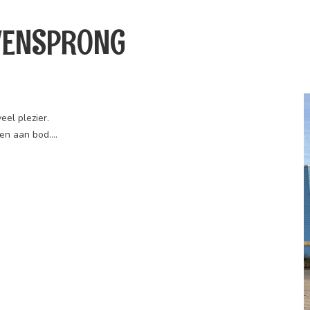
ZEVENSPRONG
eel plezier.
men aan bod….