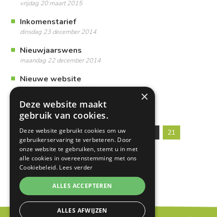
vrijdag 20 maart 2015
Inkomenstarief
dinsdag 23 december 2014
Nieuwjaarswens
maandag 22 december 2014
Nieuwe website
zondag 21 december 2014
×
Deze website maakt
gebruik van cookies.
Deze website gebruikt cookies om uw
Vorige
1
…
18
19
20
21
gebruikerservaring te verbeteren. Door
onze website te gebruiken, stemt u in met
alle cookies in overeenstemming met ons
Cookiebeleid.
Lees verder
ALLES ACCEPTEREN
ALLES AFWIJZEN