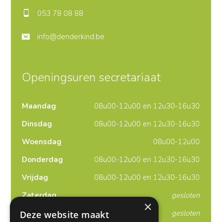
053 78 08 88
info@denderkind.be
Openingsuren secretariaat
Maandag
08u00-12u00 en 12u30-16u30
Dinsdag
08u00-12u00 en 12u30-16u30
Woensdag
08u00-12u00
Donderdag
08u00-12u00 en 12u30-16u30
Vrijdag
08u00-12u00 en 12u30-16u30
Zaterdag
gesloten
×
Zondag
gesloten
Deze website maakt